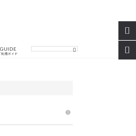

GUIDE

ご利用ガイド